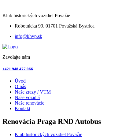
Klub historických vozidiel Považie
Robotnícka 99, 01701 Považská Bystrica
info@khvp.sk
Zavolajte nám
+421 948 477 066
Úvod
O nás
Naše zrazy / VTM
Naše vozidlá
Naše renovácie
Kontakt
Renovácia Praga RND Autobus
Klub historických vozidiel Považie